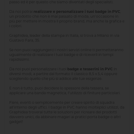
passo ed è per questo che siamo diventati degli specialisti.
Da noi potrai
realizzare e personalizzare i tuoi badge in PVC
,
un prodotto che non è mai passato di moda, un’occasione in
più per mettere in mostra il proprio brand, ma anche la grafica e
i colori.
Graphidea, leader della stampa in Italia, si trova a Milano in via
Gustavo Fara, 35.
Se non puoi raggiungerci i nostri servizi online ti permetteranno
ugualmente di realizzare i tuoi badge e di riceverli in tempi
rapidissimi.
Da noi puoi personalizzare i tuoi
badge e tesserini in PVC
in
diversi modi, a partire dal formato il classico 8,5 x 5,4 oppure
scegliendo quello che più si addice alle tue esigenze.
E non è tutto, puoi decidere lo spessore della tessera, se
applicare una banda magnetica, l’utilizzo di finiture particolari.
Fiere, eventi o semplicemente per creare spirito di squadra
all’interno degli uffici. I badge in PVC hanno molteplici utilizzi, da
Graphidea troverai tutte le soluzioni per ricreare dei prodotti
davvero unici, da abbinare magari ai pratici porta badge o altri
gadget!