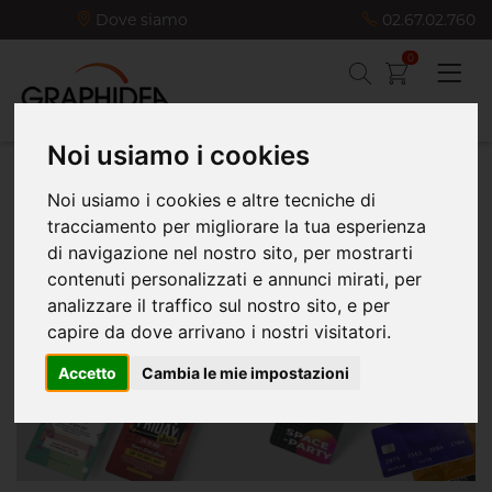
Dove siamo
02.67.02.760
0
Noi usiamo i cookies
Noi usiamo i cookies e altre tecniche di
Home
Piccolo Formato
Materiali per aziende
tracciamento per migliorare la tua esperienza
Badge in PVC
di navigazione nel nostro sito, per mostrarti
contenuti personalizzati e annunci mirati, per
analizzare il traffico sul nostro sito, e per
capire da dove arrivano i nostri visitatori.
Accetto
Cambia le mie impostazioni