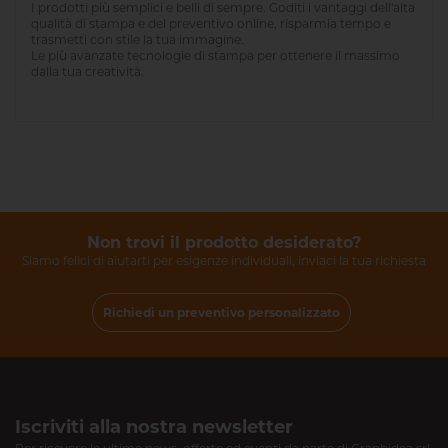
I prodotti più semplici e belli di sempre. Goditi i vantaggi dell'alta
qualità di stampa e del preventivo online, risparmia tempo e
trasmetti con stile la tua immagine.
Le più avanzate tecnologie di stampa per ottenere il massimo
dalla tua creatività.
Non trovi il prodotto desiderato?
Siamo felici di aiutarti per esigenze individuali, inviaci la tua richiesta
Richiedi un preventivo personalizzato
Iscriviti alla nostra newsletter