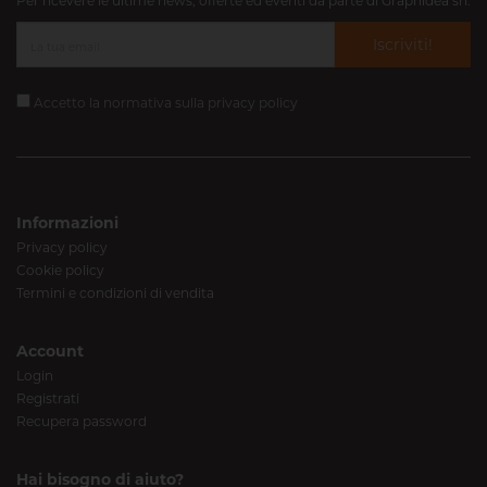
Per ricevere le ultime news, offerte ed eventi da parte di Graphidea srl.
Iscriviti!
Accetto la normativa sulla
privacy policy
Informazioni
Privacy policy
Cookie policy
Termini e condizioni di vendita
Account
Login
Registrati
Recupera password
Hai bisogno di aiuto?