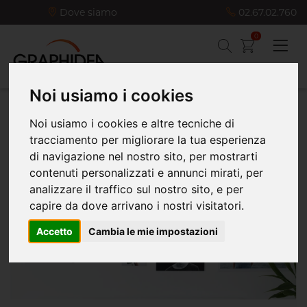
Dove siamo
02.67.02.760
0
Noi usiamo i cookies
Noi usiamo i cookies e altre tecniche di
Home
Altri prodotti e servizi
Fotografie
tracciamento per migliorare la tua esperienza
di navigazione nel nostro sito, per mostrarti
contenuti personalizzati e annunci mirati, per
analizzare il traffico sul nostro sito, e per
capire da dove arrivano i nostri visitatori.
Accetto
Cambia le mie impostazioni